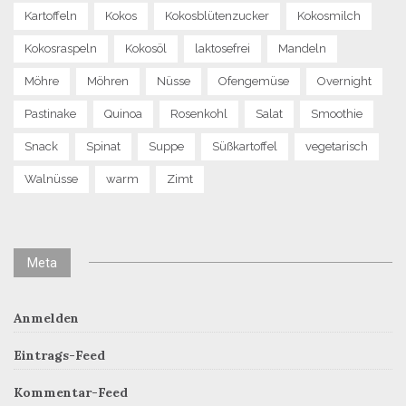
Kartoffeln
Kokos
Kokosblütenzucker
Kokosmilch
Kokosraspeln
Kokosöl
laktosefrei
Mandeln
Möhre
Möhren
Nüsse
Ofengemüse
Overnight
Pastinake
Quinoa
Rosenkohl
Salat
Smoothie
Snack
Spinat
Suppe
Süßkartoffel
vegetarisch
Walnüsse
warm
Zimt
Meta
Anmelden
Eintrags-Feed
Kommentar-Feed