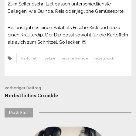
Zum Sellerieschnitzel passen unterschiedlichste
Beilagen, wie Quinoa, Reis oder jegliche Gemüsesorte.
Bei uns gab es einen Salat als Frische-Kick und dazu
einen Kräuterdip. Der Dip passt sowohl für die Kartoffeln
als auch zum Schnitzel. So lecker! 😉
Kartoffeln
Sellrie
vegane Panade
vegetarisch
Beitrags-
Vorheriger Beitrag
Herbstliches Crumble
Navigation
Pia & Stef