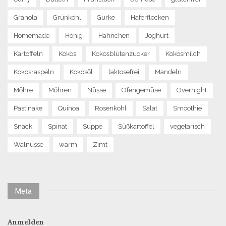
Granola
Grünkohl
Gurke
Haferflocken
Homemade
Honig
Hähnchen
Joghurt
Kartoffeln
Kokos
Kokosblütenzucker
Kokosmilch
Kokosraspeln
Kokosöl
laktosefrei
Mandeln
Möhre
Möhren
Nüsse
Ofengemüse
Overnight
Pastinake
Quinoa
Rosenkohl
Salat
Smoothie
Snack
Spinat
Suppe
Süßkartoffel
vegetarisch
Walnüsse
warm
Zimt
Meta
Anmelden