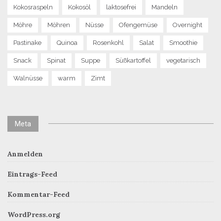
Kokosraspeln
Kokosöl
laktosefrei
Mandeln
Möhre
Möhren
Nüsse
Ofengemüse
Overnight
Pastinake
Quinoa
Rosenkohl
Salat
Smoothie
Snack
Spinat
Suppe
Süßkartoffel
vegetarisch
Walnüsse
warm
Zimt
Meta
Anmelden
Eintrags-Feed
Kommentar-Feed
WordPress.org