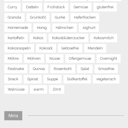
Curry
Datteln
Frühstück
Gemüse
glutenfrei
Granola
Grünkohl
Gurke
Haferflocken
Homemade
Honig
Hähnchen
Joghurt
Kartoffeln
Kokos
Kokosblütenzucker
Kokosmilch
Kokosraspeln
Kokosöl
laktosefrei
Mandeln
Möhre
Möhren
Nüsse
Ofengemüse
Overnight
Pastinake
Quinoa
Rosenkohl
Salat
Smoothie
Snack
Spinat
Suppe
Süßkartoffel
vegetarisch
Walnüsse
warm
Zimt
Meta