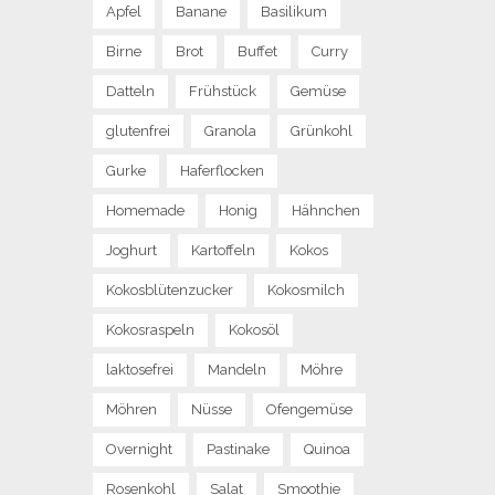
Apfel
Banane
Basilikum
Birne
Brot
Buffet
Curry
Datteln
Frühstück
Gemüse
glutenfrei
Granola
Grünkohl
Gurke
Haferflocken
Homemade
Honig
Hähnchen
Joghurt
Kartoffeln
Kokos
Kokosblütenzucker
Kokosmilch
Kokosraspeln
Kokosöl
laktosefrei
Mandeln
Möhre
Möhren
Nüsse
Ofengemüse
Overnight
Pastinake
Quinoa
Rosenkohl
Salat
Smoothie