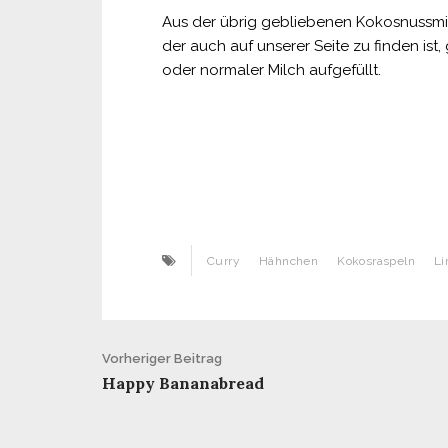
Aus der übrig gebliebenen Kokosnussmi
der auch auf unserer Seite zu finden ist
oder normaler Milch aufgefüllt.
Curry
Hähnchen
Kokosraspeln
Li
Beitrags-
Vorheriger Beitrag
Happy Bananabread
Navigation