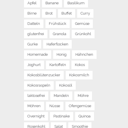
Apfel
Banane
Basilikum
Birne
Brot
Buffet
Curry
Datteln
Frühstück
Gemüse
glutenfrei
Granola
Grünkohl
Gurke
Haferflocken
Homemade
Honig
Hähnchen
Joghurt
Kartoffeln
Kokos
Kokosblütenzucker
Kokosmilch
Kokosraspeln
Kokosöl
laktosefrei
Mandeln
Möhre
Möhren
Nüsse
Ofengemüse
Overnight
Pastinake
Quinoa
Rosenkohl
Salat
Smoothie