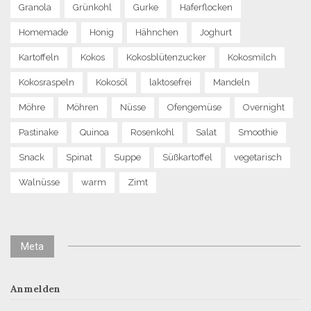
Granola
Grünkohl
Gurke
Haferflocken
Homemade
Honig
Hähnchen
Joghurt
Kartoffeln
Kokos
Kokosblütenzucker
Kokosmilch
Kokosraspeln
Kokosöl
laktosefrei
Mandeln
Möhre
Möhren
Nüsse
Ofengemüse
Overnight
Pastinake
Quinoa
Rosenkohl
Salat
Smoothie
Snack
Spinat
Suppe
Süßkartoffel
vegetarisch
Walnüsse
warm
Zimt
Meta
Anmelden