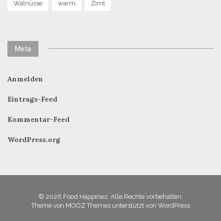
Walnüsse
warm
Zimt
Meta
Anmelden
Eintrags-Feed
Kommentar-Feed
WordPress.org
© 2026 Food Happinez. Alle Rechte vorbehalten.
Theme von
MOOZ Themes
unterstützt von
WordPress