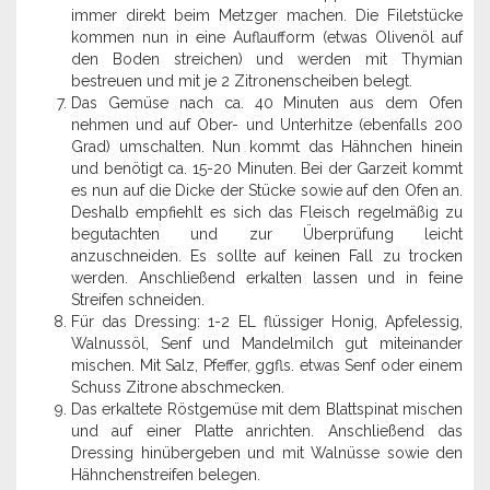
immer direkt beim Metzger machen. Die Filetstücke
kommen nun in eine Auflaufform (etwas Olivenöl auf
den Boden streichen) und werden mit Thymian
bestreuen und mit je 2 Zitronenscheiben belegt.
Das Gemüse nach ca. 40 Minuten aus dem Ofen
nehmen und auf Ober- und Unterhitze (ebenfalls 200
Grad) umschalten. Nun kommt das Hähnchen hinein
und benötigt ca. 15-20 Minuten. Bei der Garzeit kommt
es nun auf die Dicke der Stücke sowie auf den Ofen an.
Deshalb empfiehlt es sich das Fleisch regelmäßig zu
begutachten und zur Überprüfung leicht
anzuschneiden. Es sollte auf keinen Fall zu trocken
werden. Anschließend erkalten lassen und in feine
Streifen schneiden.
Für das Dressing: 1-2 EL flüssiger Honig, Apfelessig,
Walnussöl, Senf und Mandelmilch gut miteinander
mischen. Mit Salz, Pfeffer, ggfls. etwas Senf oder einem
Schuss Zitrone abschmecken.
Das erkaltete Röstgemüse mit dem Blattspinat mischen
und auf einer Platte anrichten. Anschließend das
Dressing hinübergeben und mit Walnüsse sowie den
Hähnchenstreifen belegen.