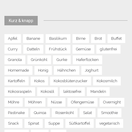
Kurz & knapp
Apfel
Banane
Basilikum
Birne
Brot
Buffet
Curry
Datteln
Frühstück
Gemüse
glutenfrei
Granola
Grünkohl
Gurke
Haferflocken
Homemade
Honig
Hähnchen
Joghurt
Kartoffeln
Kokos
Kokosblütenzucker
Kokosmilch
Kokosraspeln
Kokosöl
laktosefrei
Mandeln
Möhre
Möhren
Nüsse
Ofengemüse
Overnight
Pastinake
Quinoa
Rosenkohl
Salat
Smoothie
Snack
Spinat
Suppe
Süßkartoffel
vegetarisch