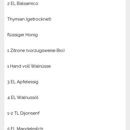
2 EL Balsamico
Thymian (getrocknet)
flüssiger Honig
1 Zitrone (vorzugsweise Bio)
1 Hand voll Walnüsse
3 EL Apfelessig
4 EL Walnussöl
1-2 TL Dijonsenf
5 EL Mandelmilch