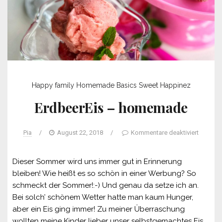
Happy family
Homemade Basics
Sweet Happinez
ErdbeerEis – homemade
Pia
/
August 22, 2018
/
Kommentare deaktiviert
Dieser Sommer wird uns immer gut in Erinnerung
bleiben! Wie heißt es so schön in einer Werbung? So
schmeckt der Sommer!:-) Und genau da setze ich an.
Bei solch’ schönem Wetter hatte man kaum Hunger,
aber ein Eis ging immer! Zu meiner Überraschung
wollten meine Kinder lieber unser selbstgemachtes Eis