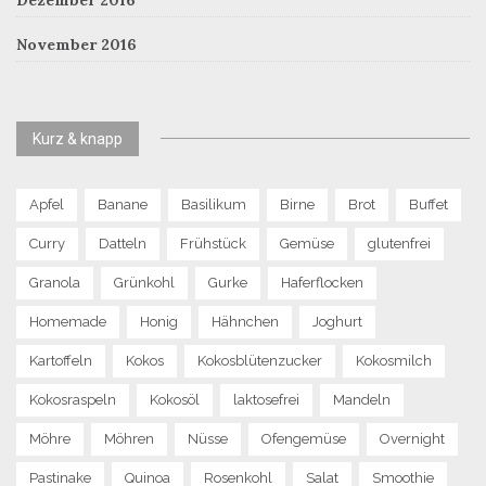
Dezember 2016
November 2016
Kurz & knapp
Apfel
Banane
Basilikum
Birne
Brot
Buffet
Curry
Datteln
Frühstück
Gemüse
glutenfrei
Granola
Grünkohl
Gurke
Haferflocken
Homemade
Honig
Hähnchen
Joghurt
Kartoffeln
Kokos
Kokosblütenzucker
Kokosmilch
Kokosraspeln
Kokosöl
laktosefrei
Mandeln
Möhre
Möhren
Nüsse
Ofengemüse
Overnight
Pastinake
Quinoa
Rosenkohl
Salat
Smoothie