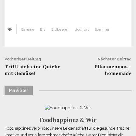
Banane
Eis
Erdbeeren
Joghurt
Sommer
Beitrags-
Vorheriger Beitrag
Nächster Beitrag
Trifft sich eine Quiche
Pflaumenmus –
Navigation
mit Gemüse!
homemade
Pia & Stef
Foodhappinez & Wir
Foodhappinez verbindet unsere Leidenschaft für die gesunde, frische,
kreative und vor allem schmackhafte Küche. Unser Blog bietet dir