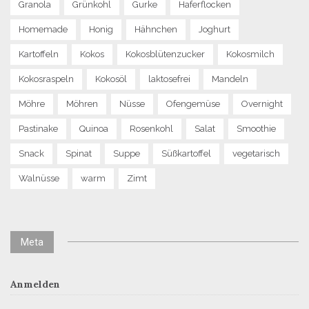
Granola
Grünkohl
Gurke
Haferflocken
Homemade
Honig
Hähnchen
Joghurt
Kartoffeln
Kokos
Kokosblütenzucker
Kokosmilch
Kokosraspeln
Kokosöl
laktosefrei
Mandeln
Möhre
Möhren
Nüsse
Ofengemüse
Overnight
Pastinake
Quinoa
Rosenkohl
Salat
Smoothie
Snack
Spinat
Suppe
Süßkartoffel
vegetarisch
Walnüsse
warm
Zimt
Meta
Anmelden