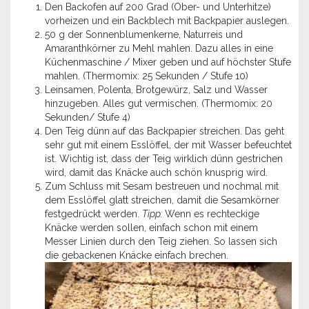
Den Backofen auf 200 Grad (Ober- und Unterhitze)
vorheizen und ein Backblech mit Backpapier auslegen.
50 g der Sonnenblumenkerne, Naturreis und
Amaranthkörner zu Mehl mahlen. Dazu alles in eine
Küchenmaschine / Mixer geben und auf höchster Stufe
mahlen. (Thermomix: 25 Sekunden / Stufe 10)
Leinsamen, Polenta, Brotgewürz, Salz und Wasser
hinzugeben. Alles gut vermischen. (Thermomix: 20
Sekunden/ Stufe 4)
Den Teig dünn auf das Backpapier streichen. Das geht
sehr gut mit einem Esslöffel, der mit Wasser befeuchtet
ist. Wichtig ist, dass der Teig wirklich dünn gestrichen
wird, damit das Knäcke auch schön knusprig wird.
Zum Schluss mit Sesam bestreuen und nochmal mit
dem Esslöffel glatt streichen, damit die Sesamkörner
festgedrückt werden.
Tipp:
Wenn es rechteckige
Knäcke werden sollen, einfach schon mit einem
Messer Linien durch den Teig ziehen. So lassen sich
die gebackenen Knäcke einfach brechen.