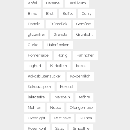
Apfel
Banane
Basilikum
Birne
Brot
Buffet
Curry
Datteln
Frühstück
Gemüse
glutenfrei
Granola
Grünkohl
Gurke
Haferflocken
Homemade
Honig
Hähnchen
Joghurt
Kartoffeln
Kokos
Kokosblütenzucker
Kokosmilch
Kokosraspeln
Kokosöl
laktosefrei
Mandeln
Möhre
Möhren
Nüsse
Ofengemüse
Overnight
Pastinake
Quinoa
Rosenkohl
Salat
Smoothie