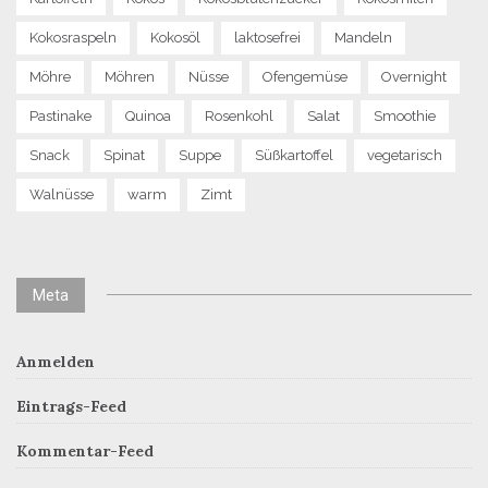
Kokosraspeln
Kokosöl
laktosefrei
Mandeln
Möhre
Möhren
Nüsse
Ofengemüse
Overnight
Pastinake
Quinoa
Rosenkohl
Salat
Smoothie
Snack
Spinat
Suppe
Süßkartoffel
vegetarisch
Walnüsse
warm
Zimt
Meta
Anmelden
Eintrags-Feed
Kommentar-Feed