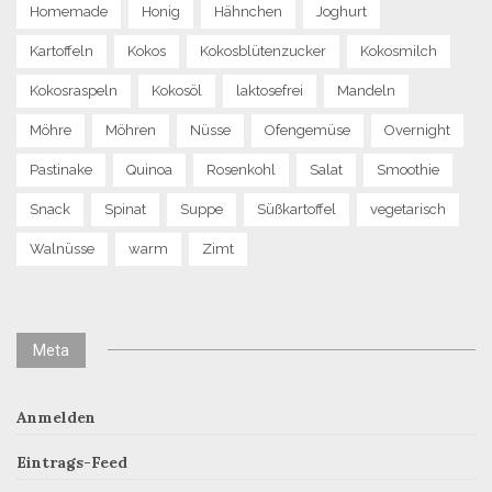
Homemade
Honig
Hähnchen
Joghurt
Kartoffeln
Kokos
Kokosblütenzucker
Kokosmilch
Kokosraspeln
Kokosöl
laktosefrei
Mandeln
Möhre
Möhren
Nüsse
Ofengemüse
Overnight
Pastinake
Quinoa
Rosenkohl
Salat
Smoothie
Snack
Spinat
Suppe
Süßkartoffel
vegetarisch
Walnüsse
warm
Zimt
Meta
Anmelden
Eintrags-Feed