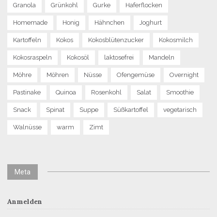
Granola
Grünkohl
Gurke
Haferflocken
Homemade
Honig
Hähnchen
Joghurt
Kartoffeln
Kokos
Kokosblütenzucker
Kokosmilch
Kokosraspeln
Kokosöl
laktosefrei
Mandeln
Möhre
Möhren
Nüsse
Ofengemüse
Overnight
Pastinake
Quinoa
Rosenkohl
Salat
Smoothie
Snack
Spinat
Suppe
Süßkartoffel
vegetarisch
Walnüsse
warm
Zimt
Meta
Anmelden