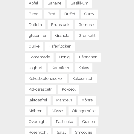
Apfel
Banane
Basilikum
Birne
Brot
Buffet
Curry
Datteln
Frühstück
Gemüse
glutenfrei
Granola
Grünkohl
Gurke
Haferflocken
Homemade
Honig
Hähnchen
Joghurt
Kartoffeln
Kokos
Kokosblütenzucker
Kokosmilch
Kokosraspeln
Kokosöl
laktosefrei
Mandeln
Möhre
Möhren
Nüsse
Ofengemüse
Overnight
Pastinake
Quinoa
Rosenkohl
Salat
Smoothie