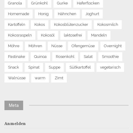
Granola
Grünkohl
Gurke
Haferflocken
Homemade
Honig
Hähnchen
Joghurt
Kartoffeln
Kokos
Kokosblütenzucker
Kokosmilch
Kokosraspeln
Kokosöl
laktosefrei
Mandeln
Möhre
Möhren
Nüsse
Ofengemüse
Overnight
Pastinake
Quinoa
Rosenkohl
Salat
Smoothie
Snack
Spinat
Suppe
Süßkartoffel
vegetarisch
Walnüsse
warm
Zimt
Meta
Anmelden