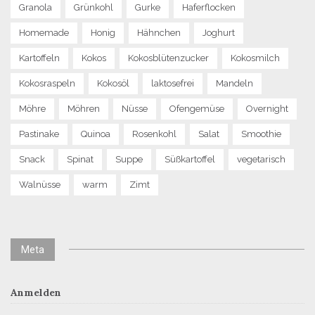
Granola
Grünkohl
Gurke
Haferflocken
Homemade
Honig
Hähnchen
Joghurt
Kartoffeln
Kokos
Kokosblütenzucker
Kokosmilch
Kokosraspeln
Kokosöl
laktosefrei
Mandeln
Möhre
Möhren
Nüsse
Ofengemüse
Overnight
Pastinake
Quinoa
Rosenkohl
Salat
Smoothie
Snack
Spinat
Suppe
Süßkartoffel
vegetarisch
Walnüsse
warm
Zimt
Meta
Anmelden