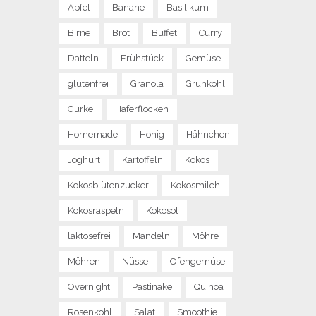
Apfel
Banane
Basilikum
Birne
Brot
Buffet
Curry
Datteln
Frühstück
Gemüse
glutenfrei
Granola
Grünkohl
Gurke
Haferflocken
Homemade
Honig
Hähnchen
Joghurt
Kartoffeln
Kokos
Kokosblütenzucker
Kokosmilch
Kokosraspeln
Kokosöl
laktosefrei
Mandeln
Möhre
Möhren
Nüsse
Ofengemüse
Overnight
Pastinake
Quinoa
Rosenkohl
Salat
Smoothie