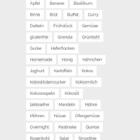
Apfel
Banane
Basilikum
Birne
Brot
Buffet
Curry
Datteln
Frühstück
Gemüse
glutenfrei
Granola
Grünkohl
Gurke
Haferflocken
Homemade
Honig
Hähnchen
Joghurt
Kartoffeln
Kokos
Kokosblütenzucker
Kokosmilch
Kokosraspeln
Kokosöl
laktosefrei
Mandeln
Möhre
Möhren
Nüsse
Ofengemüse
Overnight
Pastinake
Quinoa
Rosenkohl
Salat
Smoothie