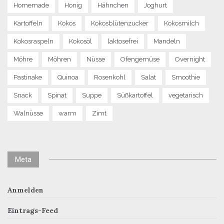
Homemade
Honig
Hähnchen
Joghurt
Kartoffeln
Kokos
Kokosblütenzucker
Kokosmilch
Kokosraspeln
Kokosöl
laktosefrei
Mandeln
Möhre
Möhren
Nüsse
Ofengemüse
Overnight
Pastinake
Quinoa
Rosenkohl
Salat
Smoothie
Snack
Spinat
Suppe
Süßkartoffel
vegetarisch
Walnüsse
warm
Zimt
Meta
Anmelden
Eintrags-Feed