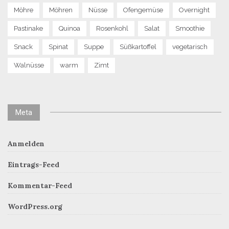
Möhre
Möhren
Nüsse
Ofengemüse
Overnight
Pastinake
Quinoa
Rosenkohl
Salat
Smoothie
Snack
Spinat
Suppe
Süßkartoffel
vegetarisch
Walnüsse
warm
Zimt
Meta
Anmelden
Eintrags-Feed
Kommentar-Feed
WordPress.org