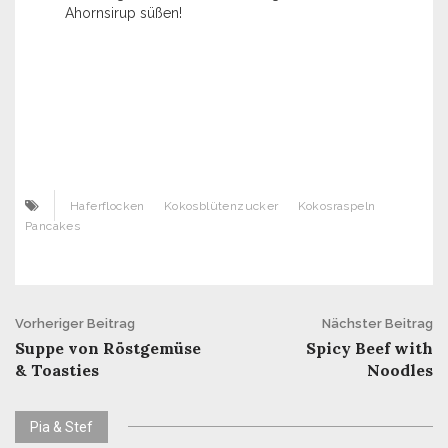
Ahornsirup süßen!
Haferflocken
Kokosblütenzucker
Kokosraspeln
Pancakes
Beitrags-
Vorheriger Beitrag
Nächster Beitrag
Suppe von Röstgemüse
Spicy Beef with
Navigation
& Toasties
Noodles
Pia & Stef