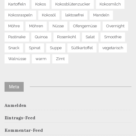
Kartoffeln
Kokos
Kokosblütenzucker
Kokosmilch
Kokosraspeln
Kokosöl
laktosefrei
Mandeln
Möhre
Möhren
Nüsse
Ofengemüse
Overnight
Pastinake
Quinoa
Rosenkohl
Salat
Smoothie
Snack
Spinat
Suppe
Süßkartoffel
vegetarisch
Walnüsse
warm
Zimt
Meta
Anmelden
Eintrags-Feed
Kommentar-Feed