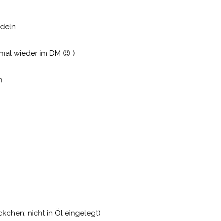
ndeln
 mal wieder im DM 😉 )
n
kchen; nicht in Öl eingelegt)