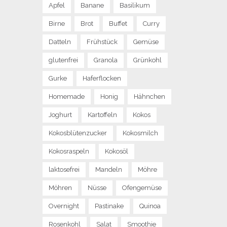
Apfel
Banane
Basilikum
Birne
Brot
Buffet
Curry
Datteln
Frühstück
Gemüse
glutenfrei
Granola
Grünkohl
Gurke
Haferflocken
Homemade
Honig
Hähnchen
Joghurt
Kartoffeln
Kokos
Kokosblütenzucker
Kokosmilch
Kokosraspeln
Kokosöl
laktosefrei
Mandeln
Möhre
Möhren
Nüsse
Ofengemüse
Overnight
Pastinake
Quinoa
Rosenkohl
Salat
Smoothie