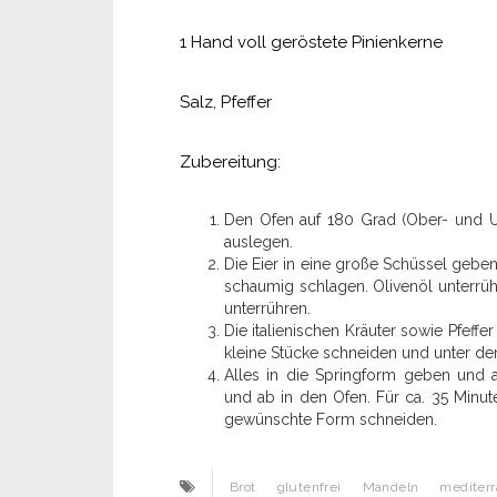
1 Hand voll geröstete Pinienkerne
Salz, Pfeffer
Zubereitung:
Den Ofen auf 180 Grad (Ober- und Un
auslegen.
Die Eier in eine große Schüssel gebe
schaumig schlagen. Olivenöl unterrü
unterrühren.
Die italienischen Kräuter sowie Pfef
kleine Stücke schneiden und unter d
Alles in die Springform geben und a
und ab in den Ofen. Für ca. 35 Minu
gewünschte Form schneiden.
Brot
glutenfrei
Mandeln
mediterr