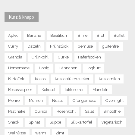
Kurz & knapp
Apfel
Banane
Basilikum
Birne
Brot
Buffet
Curry
Datteln
Frühstück
Gemüse
glutenfrei
Granola
Grünkohl
Gurke
Haferflocken
Homemade
Honig
Hähnchen
Joghurt
Kartoffeln
Kokos
Kokosblütenzucker
Kokosmilch
Kokosraspeln
Kokosöl
laktosefrei
Mandeln
Möhre
Möhren
Nüsse
Ofengemüse
Overnight
Pastinake
Quinoa
Rosenkohl
Salat
Smoothie
Snack
Spinat
Suppe
Süßkartoffel
vegetarisch
Walnüsse
warm
Zimt