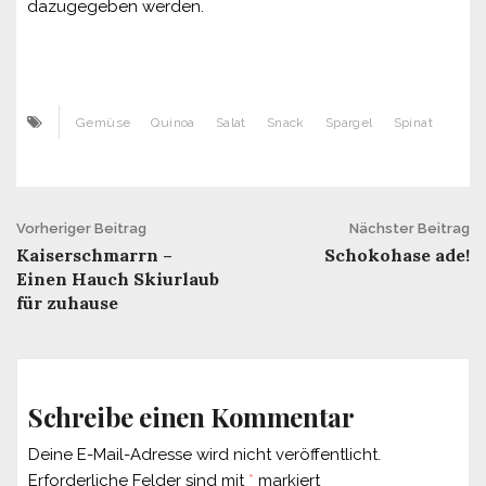
dazugegeben werden.
Gemüse
Quinoa
Salat
Snack
Spargel
Spinat
Beitrags-
Vorheriger Beitrag
Nächster Beitrag
Kaiserschmarrn –
Schokohase ade!
Navigation
Einen Hauch Skiurlaub
für zuhause
Schreibe einen Kommentar
Deine E-Mail-Adresse wird nicht veröffentlicht.
Erforderliche Felder sind mit
*
markiert