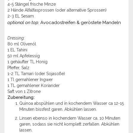
4-5 Stängel frische Minze
2 Hände Alfalfasprossen (oder alternative Sprossen)
2-3 EL Sesam
optional on top:
Avocadostreifen & geröstete Mandeln
Dressing:
80 ml Olivenöl
1 EL Tahini
50 ml Apfelessig
1 gehäufter TL Honig
Pfeffer, Salz
1-2 TL Tamari (oder Sojasoße)
1 Tl gemahlener Ingwer
1 TL gemahlener Koriander
Saft von 1 Zitrone
Zubereitung:
Quinoa abspühlen und in kochendem Wasser ca 12-15
Minuten bissfest garen. Abkühlen lassen.
Linsen ebenso in kochendem Wasser ca. 10 Minuten
garen, sodass sie nicht komplett zerfallen. Abkühlen
lassen.