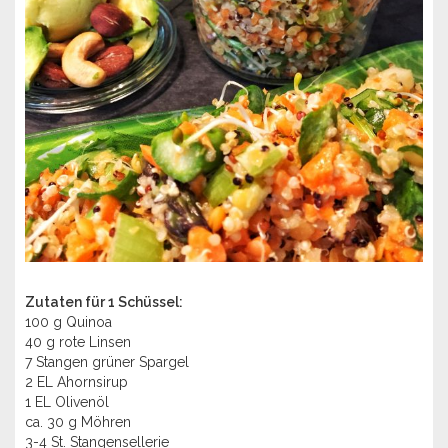
Zutaten für 1 Schüssel:
100 g Quinoa
40 g rote Linsen
7 Stangen grüner Spargel
2 EL Ahornsirup
1 EL Olivenöl
ca. 30 g Möhren
3-4 St. Stangensellerie