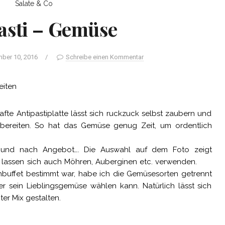
Salate & Co
asti – Gemüse
ber 10, 2016
/
Schreibe einen Kommentar
eiten
te Antipastiplatte lässt sich ruckzuck selbst zaubern und
zubereiten. So hat das Gemüse genug Zeit, um ordentlich
und nach Angebot…. Die Auswahl auf dem Foto zeigt
Es lassen sich auch Möhren, Auberginen etc. verwenden.
chbuffet bestimmt war, habe ich die Gemüsesorten getrennt
er sein Lieblingsgemüse wählen kann. Natürlich lässt sich
er Mix gestalten.