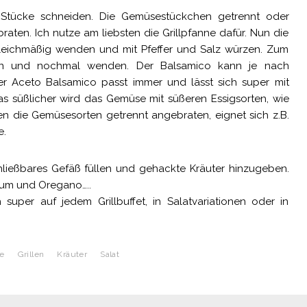
tücke schneiden. Die Gemüsestückchen getrennt oder
aten. Ich nutze am liebsten die Grillpfanne dafür. Nun die
gleichmäßig wenden und mit Pfeffer und Salz würzen. Zum
hen und nochmal wenden. Der Balsamico kann je nach
r Aceto Balsamico passt immer und lässt sich super mit
was süßlicher wird das Gemüse mit süßeren Essigsorten, wie
en die Gemüsesorten getrennt angebraten, eignet sich z.B.
e.
ließbares Gefäß füllen und gehackte Kräuter hinzugeben.
ikum und Oregano…..
uper auf jedem Grillbuffet, in Salatvariationen oder in
e
Grillen
Kräuter
Salat