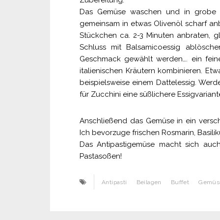
Zubereitung:
Das Gemüse waschen und in grobe S
gemeinsam in etwas Olivenöl scharf anbr
Stückchen ca. 2-3 Minuten anbraten, 
Schluss mit Balsamicoessig ablösc
Geschmack gewählt werden…. ein feine
italienischen Kräutern kombinieren. Et
beispielsweise einem Dattelessig. Werd
für Zucchini eine süßlichere Essigvariant
Anschließend das Gemüse in ein versch
Ich bevorzuge frischen Rosmarin, Basil
Das Antipastigemüse macht sich auch s
Pastasoßen!
Antipasti
Beilagen
Buffet
Gemüs