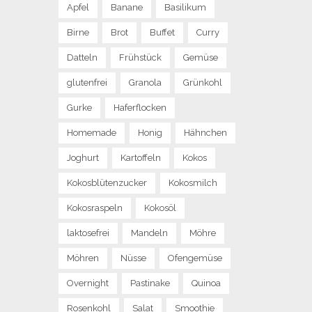
Apfel
Banane
Basilikum
Birne
Brot
Buffet
Curry
Datteln
Frühstück
Gemüse
glutenfrei
Granola
Grünkohl
Gurke
Haferflocken
Homemade
Honig
Hähnchen
Joghurt
Kartoffeln
Kokos
Kokosblütenzucker
Kokosmilch
Kokosraspeln
Kokosöl
laktosefrei
Mandeln
Möhre
Möhren
Nüsse
Ofengemüse
Overnight
Pastinake
Quinoa
Rosenkohl
Salat
Smoothie