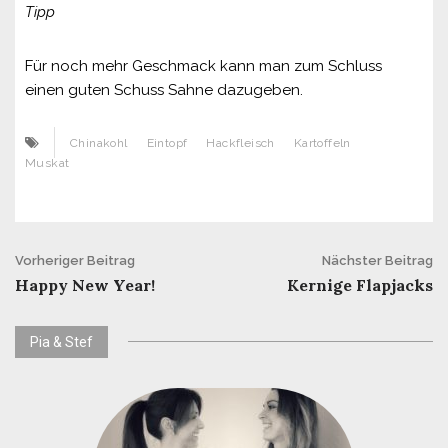
Tipp
Für noch mehr Geschmack kann man zum Schluss
einen guten Schuss Sahne dazugeben.
Chinakohl
Eintopf
Hackfleisch
Kartoffeln
Muskat
Beitrags-
Vorheriger Beitrag
Nächster Beitrag
Happy New Year!
Kernige Flapjacks
Navigation
Pia & Stef