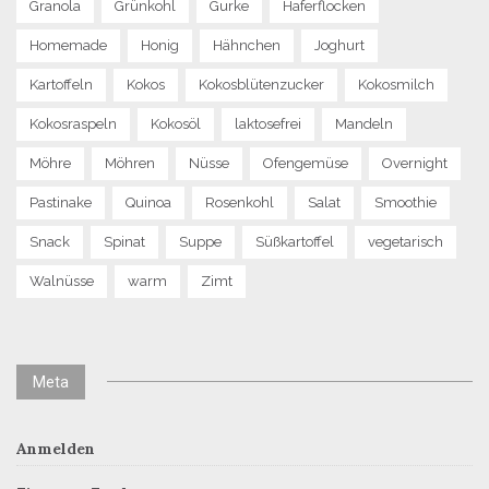
Granola
Grünkohl
Gurke
Haferflocken
Homemade
Honig
Hähnchen
Joghurt
Kartoffeln
Kokos
Kokosblütenzucker
Kokosmilch
Kokosraspeln
Kokosöl
laktosefrei
Mandeln
Möhre
Möhren
Nüsse
Ofengemüse
Overnight
Pastinake
Quinoa
Rosenkohl
Salat
Smoothie
Snack
Spinat
Suppe
Süßkartoffel
vegetarisch
Walnüsse
warm
Zimt
Meta
Anmelden